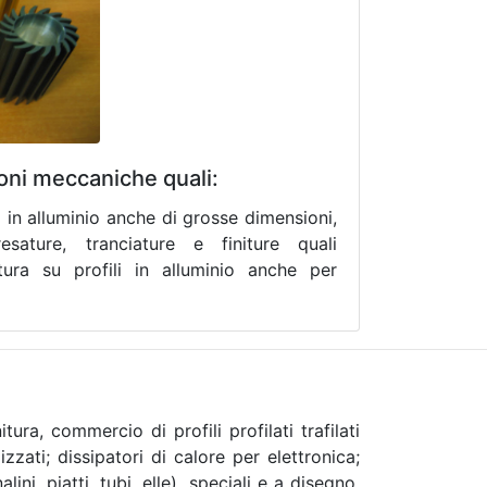
oni meccaniche quali:
i in alluminio anche di grosse dimensioni,
fresature, tranciature e finiture quali
tura su profili in alluminio anche per
ura, commercio di profili profilati trafilati
zzati; dissipatori di calore per elettronica;
ini, piatti, tubi, elle), speciali e a disegno.