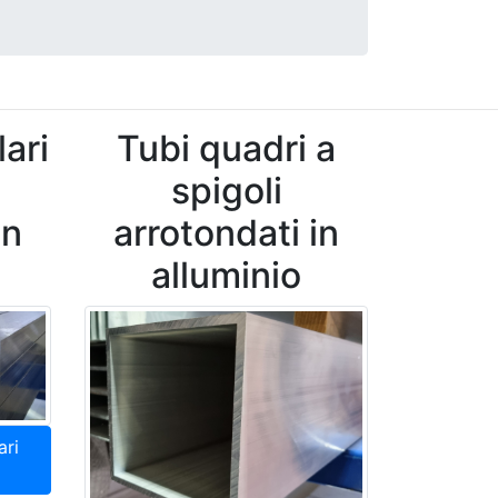
ari
Tubi quadri a
spigoli
in
arrotondati in
alluminio
ari