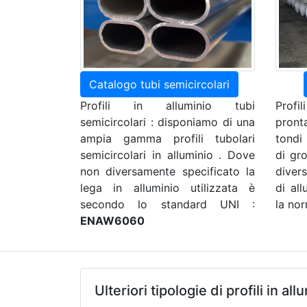
Catalogo tubi semicircolari
Profili in alluminio tubi
Profil
semicircolari : disponiamo di una
pront
ampia gamma profili tubolari
tondi
semicircolari in alluminio . Dove
di gr
non diversamente specificato la
diver
lega in alluminio utilizzata è
di al
secondo lo standard UNI :
la no
ENAW6060
Ulteriori tipologie di profili in all