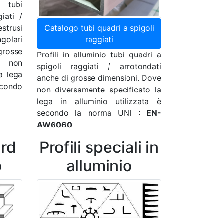
 tubi
iati /
strusi
Catalogo tubi quadri a spigoli
golari
raggiati
rosse
Profili in alluminio tubi quadri a
 non
spigoli raggiati / arrotondati
a lega
anche di grosse dimensioni. Dove
econdo
non diversamente specificato la
lega in alluminio utilizzata è
secondo la norma UNI :
EN-
AW6060
ard
Profili speciali in
o
alluminio