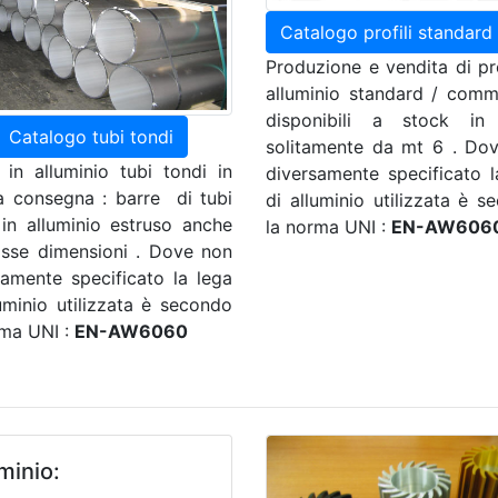
Catalogo profili standard
Produzione e vendita di pro
alluminio standard / comme
disponibili a stock in
Catalogo tubi tondi
solitamente da mt 6 . Do
i in alluminio tubi tondi in
diversamente specificato l
a consegna : barre di tubi
di alluminio utilizzata è s
 in alluminio estruso anche
la norma UNI :
EN-AW606
osse dimensioni . Dove non
samente specificato la lega
luminio utilizzata è secondo
rma UNI :
EN-AW6060
uminio: