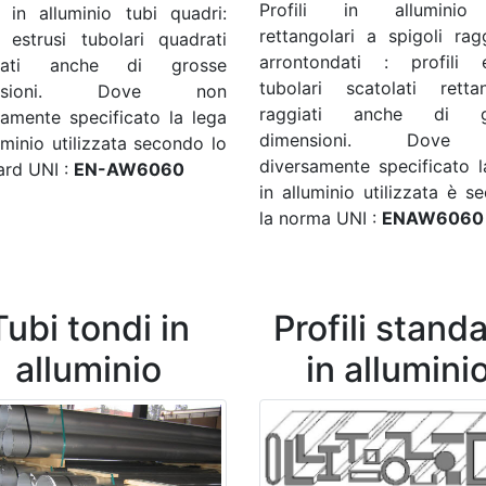
Profili in alluminio
li in alluminio tubi quadri:
rettangolari a spigoli ragg
li estrusi tubolari quadrati
arrontondati : profili e
olati anche di grosse
tubolari scatolati rettan
ensioni. Dove non
raggiati anche di g
samente specificato la lega
dimensioni. Dove
uminio utilizzata secondo lo
diversamente specificato l
ard UNI :
EN-AW6060
in alluminio utilizzata è s
la norma UNI :
ENAW6060
Tubi tondi in
Profili stand
alluminio
in allumini