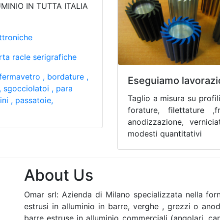
UMINIO IN TUTTA ITALIA
ttroniche
orta racle serigrafiche
 fermavetro , bordature ,
Eseguiamo lavorazi
 , sgocciolatoi , para
Taglio a misura su profil
ni , passatoie,
forature, filettature ,
anodizzazione, vernicia
modesti quantitativi
About Us
Omar srl: Azienda di Milano specializzata nella fornit
estrusi in alluminio in barre, verghe , grezzi o anodi
barre estruse in alluminio commerciali (angolari, canal