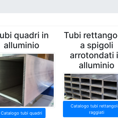
ubi quadri in
Tubi rettangol
alluminio
a spigoli
arrotondati 
alluminio
Catalogo tubi rettangol
raggiati
Catalogo tubi quadri