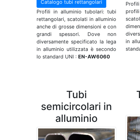
Catalogo tubi rettangolari
Profi
profi
Profili in alluminio tubolari: tubi
scat
rettangolari, scatolati in alluminio
dim
anche di grosse dimensioni e con
diver
grandi spessori. Dove non
in all
diversamente specificato la lega
stand
in alluminio utilizzata è secondo
lo standard UNI :
EN-AW6060
Tubi
semicircolari in
alluminio